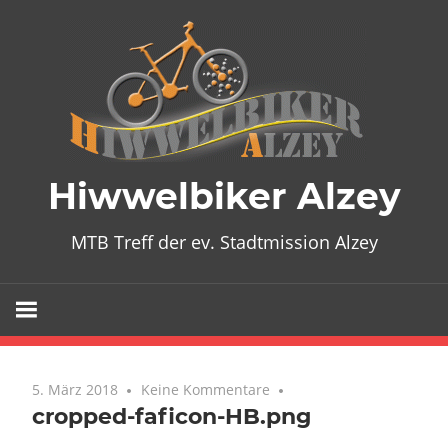
Zum
Inhalt
springen
Hiwwelbiker Alzey
MTB Treff der ev. Stadtmission Alzey
5. März 2018
Keine Kommentare
cropped-faficon-HB.png